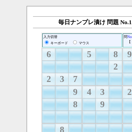
毎日ナンプレ漬け 問題 No.18
入力切替
問
No
【
キーボード
マウス
6
5
8
9
2
2
3
7
9
4
3
2
8
9
8