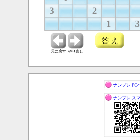
3
2
1
3
答 え
元に戻す
やり直し
ナンプレ PC
ナンプレ ス