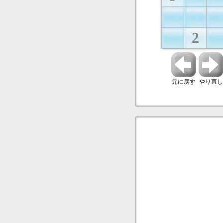
2
元に戻す
やり直し