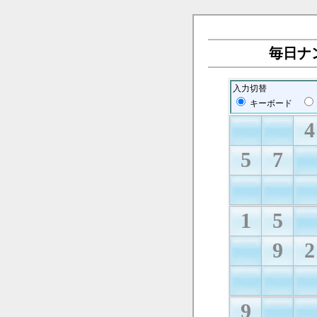
毎日ナン
入力切替
キーボード
4
5
7
1
5
9
2
9