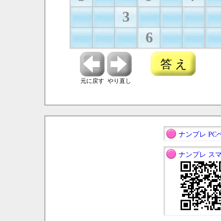
3
6
答 え
元に戻す
やり直し
ナンプレ PC
ナンプレ ス