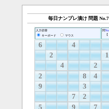
毎日ナンプレ漬け 問題 No.72
入力切替
問
No
【
キーボード
マウス
6
4
2
1
4
2
2
8
4
9
3
7
2
5
9
7